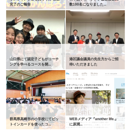
完了のご報告
数100名になりました...
山口県にて認定子どもがコーチ
港区議会議員の先生方からご招
ングを学べるコースを開...
待いただきました
群馬県高崎市の小学校にてピッ
WEBメディア『another life.』
トインカードを使ったコ...
に原潤...