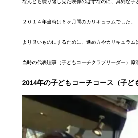
なんども繰り返し見た映像のはずなのに、真剣な子
２０１４年当時は６ヶ月間のカリキュラムでした。
より良いものにするために、進め方やカリキュラム
当時の代表理事（子どもコーチクラブリーダー）原
2014年の子どもコーチコース（子
動
画
プ
レ
ー
ヤ
ー